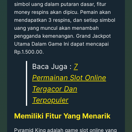
simbol uang dalam putaran dasar, fitur
money respins akan dipicu. Pemain akan
mendapatkan 3 respins, dan setiap simbol
uang yang muncul akan menambah
pengganda kemenangan. Grand Jackpot
Utama Dalam Game Ini dapat mencapai
Rp.1.500.00.
Baca Juga :
7
Permainan Slot Online
Tergacor Dan
Terpopuler
Memiliki Fitur Yang Menarik
Pyramid King adalah game slot online yang