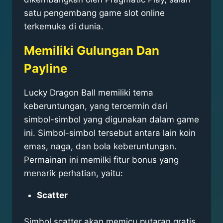
satu pengembang game slot online
terkemuka di dunia.
Memiliki Gulungan Dan
Payline
Lucky Dragon Ball memiliki tema
keberuntungan, yang tercermin dari
simbol-simbol yang digunakan dalam game
ini. Simbol-simbol tersebut antara lain koin
emas, naga, dan bola keberuntungan.
Permainan ini memilki fitur bonus yang
menarik perhatian, yaitu:
Scatter
Simbol scatter akan memicu putaran gratis.