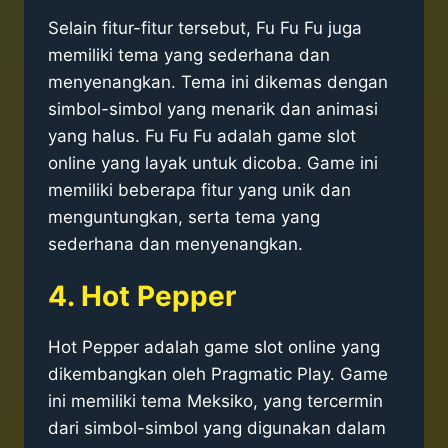
Selain fitur-fitur tersebut, Fu Fu Fu juga
memiliki tema yang sederhana dan
menyenangkan. Tema ini dikemas dengan
simbol-simbol yang menarik dan animasi
yang halus. Fu Fu Fu adalah game slot
online yang layak untuk dicoba. Game ini
memiliki beberapa fitur yang unik dan
menguntungkan, serta tema yang
sederhana dan menyenangkan.
4. Hot Pepper
Hot Pepper adalah game slot online yang
dikembangkan oleh Pragmatic Play. Game
ini memiliki tema Meksiko, yang tercermin
dari simbol-simbol yang digunakan dalam