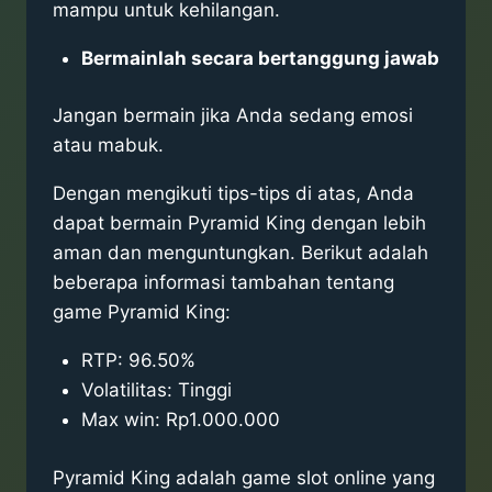
mampu untuk kehilangan.
Bermainlah secara bertanggung jawab
Jangan bermain jika Anda sedang emosi
atau mabuk.
Dengan mengikuti tips-tips di atas, Anda
dapat bermain Pyramid King dengan lebih
aman dan menguntungkan. Berikut adalah
beberapa informasi tambahan tentang
game Pyramid King:
RTP: 96.50%
Volatilitas: Tinggi
Max win: Rp1.000.000
Pyramid King adalah game slot online yang