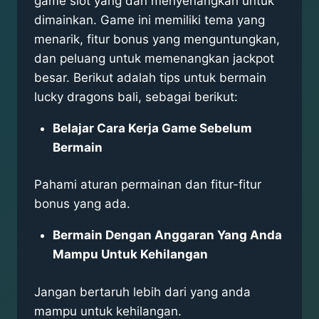
game slot yang dan menyenangkan untuk
dimainkan. Game ini memiliki tema yang
menarik, fitur bonus yang menguntungkan,
dan peluang untuk memenangkan jackpot
besar. Berikut adalah tips untuk bermain
lucky dragons bali, sebagai berikut:
Belajar Cara Kerja Game Sebelum
Bermain
Pahami aturan permainan dan fitur-fitur
bonus yang ada.
Bermain Dengan Anggaran Yang Anda
Mampu Untuk Kehilangan
Jangan bertaruh lebih dari yang anda
mampu untuk kehilangan.