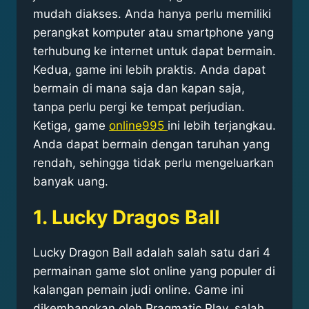
mudah diakses. Anda hanya perlu memiliki
perangkat komputer atau smartphone yang
terhubung ke internet untuk dapat bermain.
Kedua, game ini lebih praktis. Anda dapat
bermain di mana saja dan kapan saja,
tanpa perlu pergi ke tempat perjudian.
Ketiga, game
online995
ini lebih terjangkau.
Anda dapat bermain dengan taruhan yang
rendah, sehingga tidak perlu mengeluarkan
banyak uang.
1. Lucky Dragos Ball
Lucky Dragon Ball adalah salah satu dari 4
permainan game slot online yang populer di
kalangan pemain judi online. Game ini
dikembangkan oleh Pragmatic Play, salah