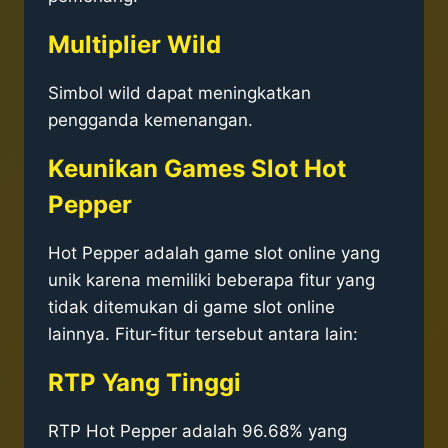
Multiplier Wild
Simbol wild dapat meningkatkan
pengganda kemenangan.
Keunikan Games Slot Hot
Pepper
Hot Pepper adalah game slot online yang
unik karena memiliki beberapa fitur yang
tidak ditemukan di game slot online
lainnya. Fitur-fitur tersebut antara lain:
RTP Yang Tinggi
RTP Hot Pepper adalah 96.68% yang