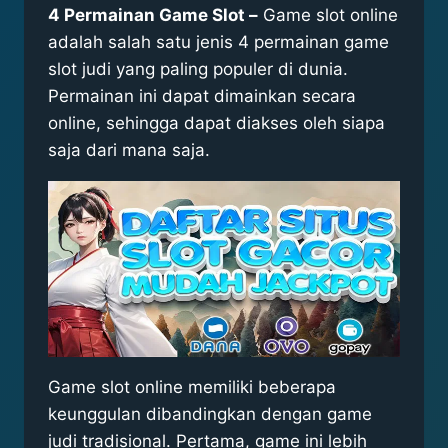
4 Permainan Game Slot –
Game slot online
adalah salah satu jenis 4 permainan game
slot judi yang paling populer di dunia.
Permainan ini dapat dimainkan secara
online, sehingga dapat diakses oleh siapa
saja dari mana saja.
Game slot online memiliki beberapa
keunggulan dibandingkan dengan game
judi tradisional. Pertama, game ini lebih