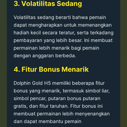
3. Volatilitas Sedang
Volatilitas sedang berarti bahwa pemain
dapat mengharapkan untuk memenangkan
hadiah kecil secara teratur, serta terkadang
pembayaran yang lebih besar. Ini membuat
permainan lebih menarik bagi pemain
dengan anggaran berbeda.
4. Fitur Bonus Menarik
Dolphin Gold H5 memiliki beberapa fitur
bonus yang menarik, termasuk simbol liar,
simbol pencar, putaran bonus putaran
gratis, dan fitur taruhan. Fitur bonus ini
membuat permainan lebih menyenangkan
dan dapat membantu pemain