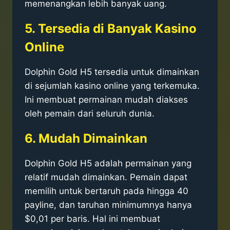
memenangkan lebih banyak uang.
5. Tersedia di Banyak Kasino
Online
Dolphin Gold H5 tersedia untuk dimainkan
di sejumlah kasino online yang terkemuka.
Ini membuat permainan mudah diakses
oleh pemain dari seluruh dunia.
6. Mudah Dimainkan
Dolphin Gold H5 adalah permainan yang
relatif mudah dimainkan. Pemain dapat
memilih untuk bertaruh pada hingga 40
payline, dan taruhan minimumnya hanya
$0,01 per baris. Hal ini membuat