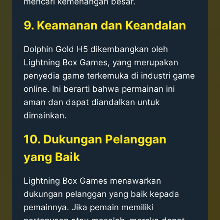
mencari kemenangan besar.
9. Keamanan dan Keandalan
Dolphin Gold H5 dikembangkan oleh
Lightning Box Games, yang merupakan
penyedia game terkemuka di industri game
online. Ini berarti bahwa permainan ini
aman dan dapat diandalkan untuk
dimainkan.
10. Dukungan Pelanggan
yang Baik
Lightning Box Games menawarkan
dukungan pelanggan yang baik kepada
pemainnya. Jika pemain memiliki