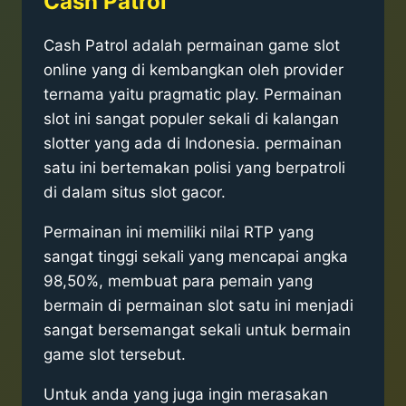
Cash Patrol
Cash Patrol adalah permainan game slot
online yang di kembangkan oleh provider
ternama yaitu pragmatic play. Permainan
slot ini sangat populer sekali di kalangan
slotter yang ada di Indonesia. permainan
satu ini bertemakan polisi yang berpatroli
di dalam situs slot gacor.
Permainan ini memiliki nilai RTP yang
sangat tinggi sekali yang mencapai angka
98,50%, membuat para pemain yang
bermain di permainan slot satu ini menjadi
sangat bersemangat sekali untuk bermain
game slot tersebut.
Untuk anda yang juga ingin merasakan