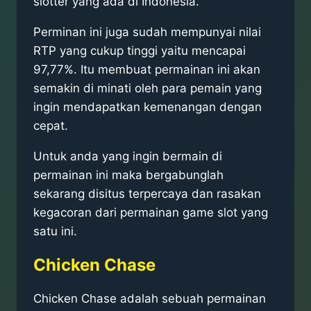
slotter yang ada di Indonesia.
Perminan ini juga sudah mempunyai nilai
RTP yang cukup tinggi yaitu mencapai
97,77%. Itu membuat permainan ini akan
semakin di minati oleh para pemain yang
ingin mendapatkan kemenangan dengan
cepat.
Untuk anda yang ingin bermain di
permainan ini maka bergabunglah
sekarang disitus terpercaya dan rasakan
kegacoran dari permainan game slot yang
satu ini.
Chicken Chase
Chicken Chase adalah sebuah permainan