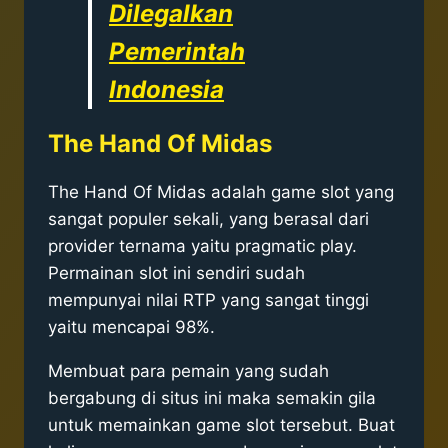
Dilegalkan
Pemerintah
Indonesia
The Hand Of Midas
The Hand Of Midas adalah game slot yang
sangat populer sekali, yang berasal dari
provider ternama yaitu pragmatic play.
Permainan slot ini sendiri sudah
mempunyai nilai RTP yang sangat tinggi
yaitu mencapai 98%.
Membuat para pemain yang sudah
bergabung di situs ini maka semakin gila
untuk memainkan game slot tersebut. Buat