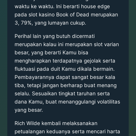
waktu ke waktu. Ini berarti house edge
pada slot kasino Book of Dead merupakan
3, 79%, yang lumayan cukup.
Perihal lain yang butuh dicermati
merupakan kalau ini merupakan slot varian
besar, yang berarti Kamu bisa
mengharapkan terdapatnya gejolak serta
fluktuasi pada duit Kamu dikala bermain.
Pembayarannya dapat sangat besar kala
tiba, tetapi jangan berharap buat menang
selalu. Sesuaikan tingkat taruhan serta
dana Kamu, buat menanggulangi volatilitas
yang besar.
Rich Wilde kembali melaksanakan
petualangan keduanya serta mencari harta