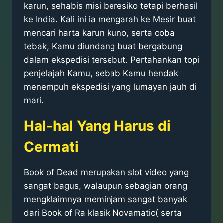
karun, sehabis misi beresiko tetapi berhasil
ke India. Kali ini ia mengarah ke Mesir buat
mencari harta karun kuno, serta coba
tebak, Kamu diundang buat bergabung
dalam ekspedisi tersebut. Pertahankan topi
penjelajah Kamu, sebab Kamu hendak
menempuh ekspedisi yang lumayan jauh di
mari.
Hal-hal Yang Harus di
Cermati
Book of Dead merupakan slot video yang
sangat bagus, walaupun sebagian orang
mengklaimnya meminjam sangat banyak
dari Book of Ra klasik Novamatic( serta