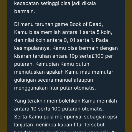
kecepatan setinggi bisa jadi dikala
bermain.
Di menu taruhan game Book of Dead,
Kamu bisa memilah antara 1 serta 5 koin,
dan nilai koin antara 0, 01 serta 1. Pada
kesimpulannya, Kamu bisa bermain dengan
kisaran taruhan antara 10p serta£100 per
putaran. Kemudian Kamu butuh
memutuskan apakah Kamu mau memutar
gulungan secara manual ataupun
menggunakan fitur putar otomatis.
Yang terakhir membolehkan Kamu memilah
antara 10 serta 100 putaran otomatis.
Serta Kamu pula mempunyai sebagian opsi
lanjutan menimpa kapan fitur tersebut