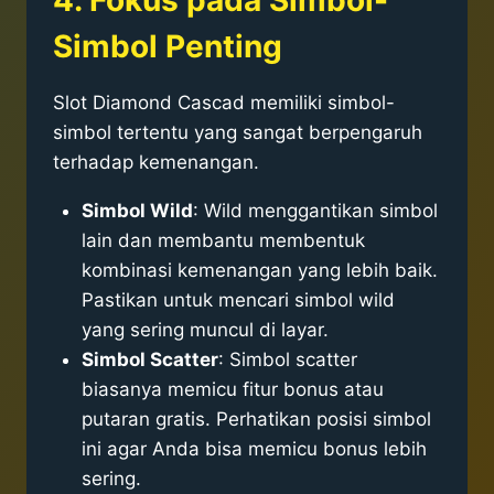
Simbol Penting
Slot Diamond Cascad memiliki simbol-
simbol tertentu yang sangat berpengaruh
terhadap kemenangan.
Simbol Wild
: Wild menggantikan simbol
lain dan membantu membentuk
kombinasi kemenangan yang lebih baik.
Pastikan untuk mencari simbol wild
yang sering muncul di layar.
Simbol Scatter
: Simbol scatter
biasanya memicu fitur bonus atau
putaran gratis. Perhatikan posisi simbol
ini agar Anda bisa memicu bonus lebih
sering.