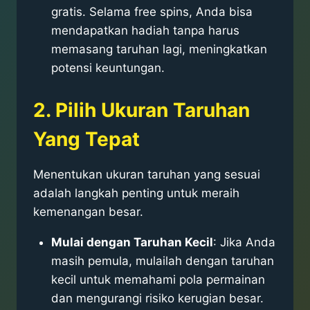
gratis. Selama free spins, Anda bisa
mendapatkan hadiah tanpa harus
memasang taruhan lagi, meningkatkan
potensi keuntungan.
2. Pilih Ukuran Taruhan
Yang Tepat
Menentukan ukuran taruhan yang sesuai
adalah langkah penting untuk meraih
kemenangan besar.
Mulai dengan Taruhan Kecil
: Jika Anda
masih pemula, mulailah dengan taruhan
kecil untuk memahami pola permainan
dan mengurangi risiko kerugian besar.