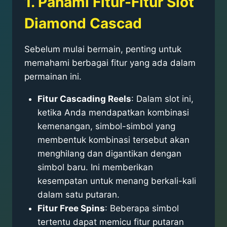
1. Pahami Fitur-Fitur Slot
Diamond Cascad
Sebelum mulai bermain, penting untuk
memahami berbagai fitur yang ada dalam
permainan ini.
Fitur Cascading Reels
: Dalam slot ini,
ketika Anda mendapatkan kombinasi
kemenangan, simbol-simbol yang
membentuk kombinasi tersebut akan
menghilang dan digantikan dengan
simbol baru. Ini memberikan
kesempatan untuk menang berkali-kali
dalam satu putaran.
Fitur Free Spins
: Beberapa simbol
tertentu dapat memicu fitur putaran