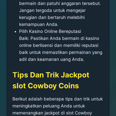
bermain dan patuhi anggaran tersebut.
Jangan tergoda untuk mengejar
kerugian dan bertaruh melebihi
kemampuan Anda.
Pilih Kasino Online Bereputasi
Baik: Pastikan Anda bermain di kasino
online berlisensi dan memiliki reputasi
baik untuk memastikan permainan yang
adil dan keamanan uang Anda.
Tips Dan Trik Jackpot
slot Cowboy Coins
Berikut adalah beberapa tips dan trik untuk
meningkatkan peluang Anda untuk
memenangkan jackpot di slot Cowboy