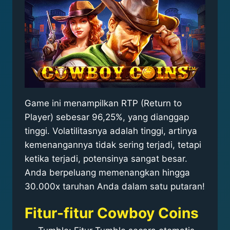
Game ini menampilkan RTP (Return to
Player) sebesar 96,25%, yang dianggap
tinggi. Volatilitasnya adalah tinggi, artinya
kemenangannya tidak sering terjadi, tetapi
ketika terjadi, potensinya sangat besar.
Anda berpeluang memenangkan hingga
30.000x taruhan Anda dalam satu putaran!
Fitur-fitur Cowboy Coins