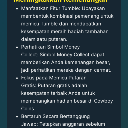
Manfaatkan Fitur Tumble: Upayakan
membentuk kombinasi pemenang untuk
memicu Tumble dan mendapatkan
kesempatan meraih hadiah tambahan
dalam satu putaran.
Perhatikan Simbol Money
Collect: Simbol Money Collect dapat
memberikan Anda kemenangan besar,
jadi perhatikan mereka dengan cermat.
Fokus pada Memicu Putaran
Gratis: Putaran gratis adalah
kesempatan terbaik Anda untuk
memenangkan hadiah besar di Cowboy
Coins.
Bertaruh Secara Bertanggung
Jawab: Tetapkan anggaran sebelum