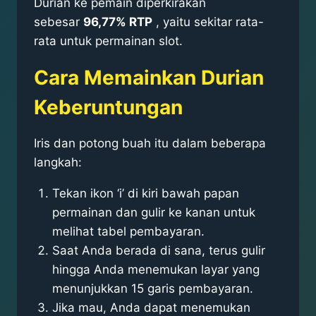
Durian ke pemain diperkirakan
sebesar
96,77% RTP
, yaitu sekitar rata-
rata untuk permainan slot.
Cara Memainkan Durian
Keberuntungan
Iris dan potong buah itu dalam beberapa
langkah:
Tekan ikon ‘i’ di kiri bawah papan
permainan dan gulir ke kanan untuk
melihat tabel pembayaran.
Saat Anda berada di sana, terus gulir
hingga Anda menemukan layar yang
menunjukkan 15 garis pembayaran.
Jika mau, Anda dapat menemukan