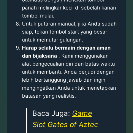
panah melingkar kecil di sebelah kanan
tombol mulai.
Untuk putaran manual, jika Anda sudah
siap, tekan tombol start yang besar
untuk memutar gulungan.
Harap selalu bermain dengan aman
dan bijaksana
. Kami menggunakan
alat pengecualian diri dan batas waktu
untuk membantu Anda berjudi dengan
lebih bertanggung jawab dan ingin
mengingatkan Anda untuk menetapkan
batasan yang realistis.
Baca Juga:
Game
Slot Gates of Aztec