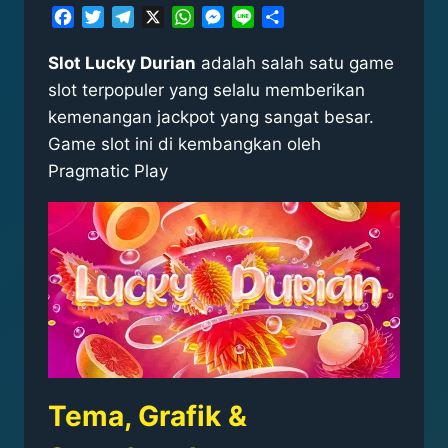
Facebook
Twitter
Telegram
X
WhatsApp
Messenger
Line
Share
Slot Lucky Durian
adalah salah satu game
slot terpopuler yang selalu memberikan
kemenangan jackpot yang sangat besar.
Game slot ini di kembangkan oleh
Pragmatic Play
Tema, Grafik &