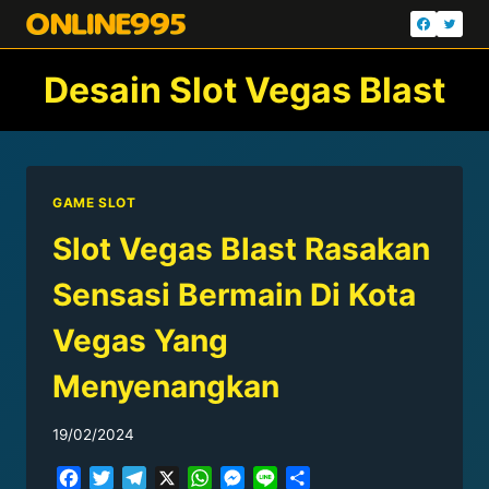
Skip
to
content
Desain Slot Vegas Blast
GAME SLOT
Slot Vegas Blast Rasakan
Sensasi Bermain Di Kota
Vegas Yang
Menyenangkan
19/02/2024
Facebook
Twitter
Telegram
X
WhatsApp
Messenger
Line
Share