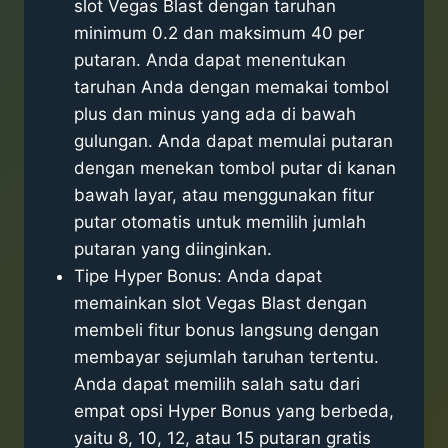
slot Vegas Blast dengan taruhan
minimum 0.2 dan maksimum 40 per
putaran. Anda dapat menentukan
taruhan Anda dengan memakai tombol
plus dan minus yang ada di bawah
gulungan. Anda dapat memulai putaran
dengan menekan tombol putar di kanan
bawah layar, atau menggunakan fitur
putar otomatis untuk memilih jumlah
putaran yang diinginkan.
Tipe Hyper Bonus: Anda dapat
memainkan slot Vegas Blast dengan
membeli fitur bonus langsung dengan
membayar sejumlah taruhan tertentu.
Anda dapat memilih salah satu dari
empat opsi Hyper Bonus yang berbeda,
yaitu 8, 10, 12, atau 15 putaran gratis