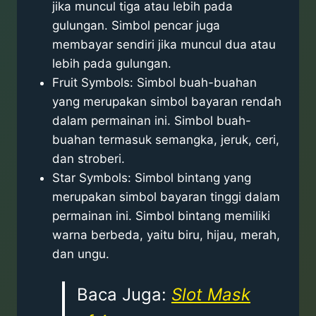
jika muncul tiga atau lebih pada
gulungan. Simbol pencar juga
membayar sendiri jika muncul dua atau
lebih pada gulungan.
Fruit Symbols: Simbol buah-buahan
yang merupakan simbol bayaran rendah
dalam permainan ini. Simbol buah-
buahan termasuk semangka, jeruk, ceri,
dan stroberi.
Star Symbols: Simbol bintang yang
merupakan simbol bayaran tinggi dalam
permainan ini. Simbol bintang memiliki
warna berbeda, yaitu biru, hijau, merah,
dan ungu.
Baca Juga:
Slot Mask