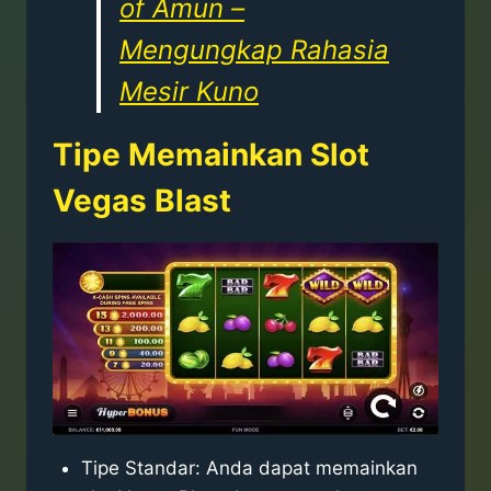
of Amun –
Mengungkap Rahasia
Mesir Kuno
Tipe Memainkan Slot
Vegas Blast
Tipe Standar: Anda dapat memainkan