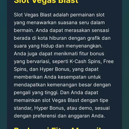
Slot Vegas Blast
Slot Vegas Blast adalah permainan slot
yang menawarkan suasana seru dalam
bermain. Anda dapat merasakan sensasi
berada di kota hiburan dengan grafik dan
suara yang hidup dan menyenangkan.
Anda juga dapat menikmati fitur bonus
yang bervariasi, seperti K-Cash Spins, Free
Spins, dan Hyper Bonus, yang dapat
memberikan Anda kesempatan untuk
mendapatkan kemenangan besar dengan
pengali yang tinggi. Dan Anda dapat
memainkan slot Vegas Blast dengan tipe
standar, Hyper Bonus, atau demo, sesuai
dengan preferensi dan anggaran Anda.