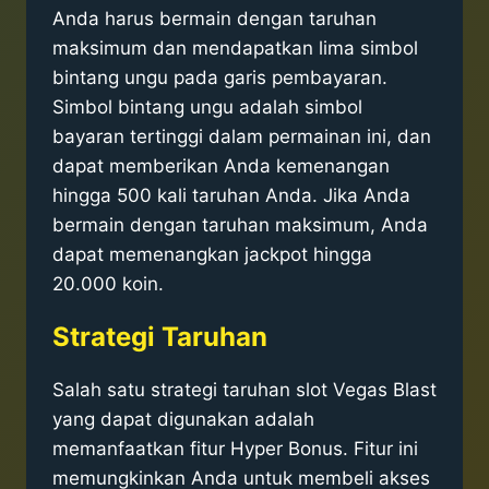
Anda harus bermain dengan taruhan
maksimum dan mendapatkan lima simbol
bintang ungu pada garis pembayaran.
Simbol bintang ungu adalah simbol
bayaran tertinggi dalam permainan ini, dan
dapat memberikan Anda kemenangan
hingga 500 kali taruhan Anda. Jika Anda
bermain dengan taruhan maksimum, Anda
dapat memenangkan jackpot hingga
20.000 koin.
Strategi Taruhan
Salah satu strategi taruhan slot Vegas Blast
yang dapat digunakan adalah
memanfaatkan fitur Hyper Bonus. Fitur ini
memungkinkan Anda untuk membeli akses