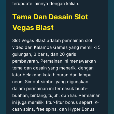
terupdate lainnya dengan kalian.
Tema Dan Desain Slot
Vegas Blast
Slot Vegas Blast adalah permainan slot
video dari Kalamba Games yang memiliki 5
gulungan, 3 baris, dan 20 garis
pembayaran. Permainan ini menawarkan
tema dan desain yang menarik, dengan
latar belakang kota hiburan dan lampu
neon. Simbol-simbol yang digunakan
dalam permainan ini termasuk buah-
buahan, bintang, tujuh, dan liar. Permainan
ini juga memiliki fitur-fitur bonus seperti K-
cash spins, free spins, dan Hyper Bonus