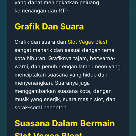
yang dapat meningkatkan peluang
kemenangan dan RTP.
Grafik Dan Suara
Grafik dan suara dari
Slot Vegas Blast
sangat menarik dan sesuai dengan tema
kota hiburan. Grafiknya tajam, berwarna-
warni, dan penuh dengan lampu neon yang
menciptakan suasana yang hidup dan
menyenangkan. Suaranya juga
menggambarkan suasana kota, dengan
musik yang enerjik, suara mesin slot, dan
sorak-sorai penonton.
Suasana Dalam Bermain