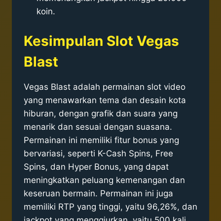
koin.
Kesimpulan Slot Vegas
Blast
Vegas Blast adalah permainan slot video
yang menawarkan tema dan desain kota
hiburan, dengan grafik dan suara yang
menarik dan sesuai dengan suasana.
Permainan ini memiliki fitur bonus yang
bervariasi, seperti K-Cash Spins, Free
Spins, dan Hyper Bonus, yang dapat
meningkatkan peluang kemenangan dan
keseruan bermain. Permainan ini juga
memiliki RTP yang tinggi, yaitu 96,26%, dan
jackpot yang menggiurkan, yaitu 500 kali