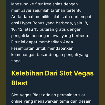
langsung ke fitur free spins dengan
membayar sejumlah taruhan tertentu.
Anda dapat memilih salah satu dari empat
opsi Hyper Bonus yang berbeda, yaitu 8,
10, 12, atau 15 putaran gratis dengan
pengali kemenangan awal yang berbeda.
Fitur ini dapat memberikan Anda
kesempatan untuk mendapatkan
kemenangan besar dengan pengali yang
tinggi.
Kelebihan Dari Slot Vegas
Blast
Slot Vegas Blast adalah permainan slot
online yang menawarkan tema dan desain