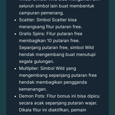
seluruh simbol lain buat membentuk
campuran pemenang.
Scatter: Simbol Scatter bisa
merangsang fitur putaran free.
Gratis Spins: Fitur putaran free
membagikan 10 putaran free.
Sepanjang putaran free, simbol Wild
hendak mengembang buat menutupi
segala gulungan.
Multiplier: Simbol Wild yang
mengembang sepanjang putaran free
hendak membagikan pengganda
kemenangan.
Demon Pots: Fitur bonus ini bisa dipicu
secara acak sepanjang putaran wajar.
Dikala fitur ini diaktifkan, pemain