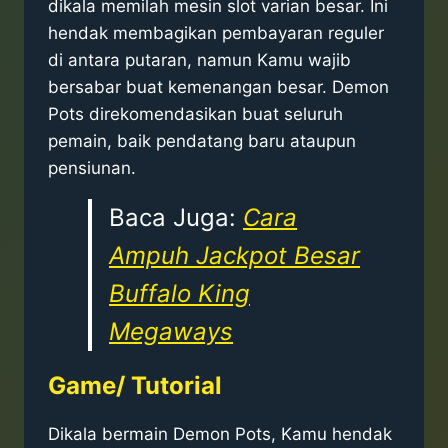
dikala memilah mesin slot varian besar. Ini
hendak membagikan pembayaran reguler
di antara putaran, namun Kamu wajib
bersabar buat kemenangan besar. Demon
Pots direkomendasikan buat seluruh
pemain, baik pendatang baru ataupun
pensiunan.
Baca Juga:
Cara
Ampuh Jackpot Besar
Buffalo King
Megaways
Game/ Tutorial
Dikala bermain Demon Pots, Kamu hendak