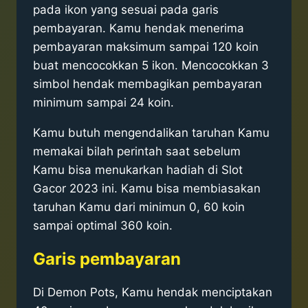
pada ikon yang sesuai pada garis
pembayaran. Kamu hendak menerima
pembayaran maksimum sampai 120 koin
buat mencocokkan 5 ikon. Mencocokkan 3
simbol hendak membagikan pembayaran
minimum sampai 24 koin.
Kamu butuh mengendalikan taruhan Kamu
memakai bilah perintah saat sebelum
Kamu bisa menukarkan hadiah di Slot
Gacor 2023 ini. Kamu bisa membiasakan
taruhan Kamu dari minimun 0, 60 koin
sampai optimal 360 koin.
Garis pembayaran
Di Demon Pots, Kamu hendak menciptakan