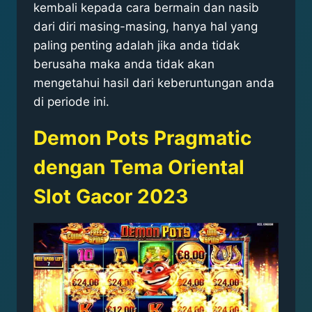
kembali kepada cara bermain dan nasib
dari diri masing-masing, hanya hal yang
paling penting adalah jika anda tidak
berusaha maka anda tidak akan
mengetahui hasil dari keberuntungan anda
di periode ini.
Demon Pots Pragmatic
dengan Tema Oriental
Slot Gacor 2023