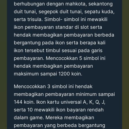
berhubungan dengan mahkota, sekantong
duit tunai, segepok duit tunai, sepatu kuda,
serta trisula. Simbol- simbol ini mewakili
ikon pembayaran standar di slot serta
hendak membagikan pembayaran berbeda
bergantung pada ikon serta berapa kali
ikon tersebut timbul sesuai pada garis
pembayaran. Mencocokkan 5 simbol ini
hendak membagikan pembayaran
maksimum sampai 1200 koin.
Mencocokkan 3 simbol ini hendak
membagikan pembayaran minimum sampai
144 koin. Ikon kartu universal A, K, Q, J,
serta 10 mewakili ikon bayaran rendah
dalam game. Mereka membagikan
pembayaran yang berbeda bergantung