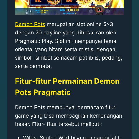
Demon Pots
merupakan slot online 5×3
dengan 20 payline yang dibesarkan oleh
Pragmatic Play. Slot ini mempunyai tema
oriental yang hitam serta mistis, dengan
simbol- simbol semacam pot iblis, pedang,
serta permata.
Fitur-fitur Permainan Demon
Pots Pragmatic
Demon Pots mempunyai bermacam fitur
game yang bisa membagikan kemenangan
besar. Fitur- fitur tersebut meliputi:
Wilds: Simbol Wild bisa mengambil alih