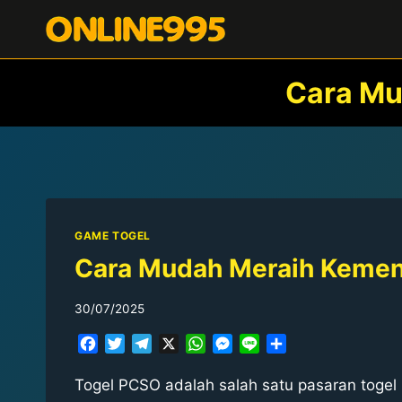
Skip
to
content
Cara Mu
GAME TOGEL
Cara Mudah Meraih Kemen
30/07/2025
Facebook
Twitter
Telegram
X
WhatsApp
Messenger
Line
Share
Togel PCSO adalah salah satu pasaran togel 