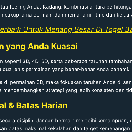
au feeling Anda. Kadang, kombinasi antara perhitungan 
h cukup lama bermain dan memahami ritme dari kelua
Terbaik Untuk Menang Besar Di Togel B
n yang Anda Kuasai
n seperti 3D, 4D, 6D, serta beberapa taruhan tambahan
u dua jenis permainan yang benar-benar Anda pahami.
ka di permainan 3D, maka fokuskan taruhan Anda di sana
 mengembangkan strategi yang lebih konsisten dan tidak
l & Batas Harian
secara disiplin. Jangan bermain melebihi kemampuan, 
an batas maksimal kekalahan dan target kemenangan h