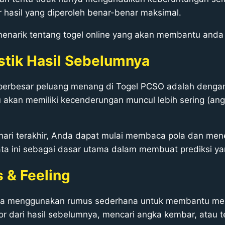
 hasil yang diperoleh benar-benar maksimal.
enarik tentang togel online yang akan membantu anda
istik Hasil Sebelumnya
perbesar peluang menang di Togel PCSO adalah dengan 
 akan memiliki kecenderungan muncul lebih sering (an
 hari terakhir, Anda dapat mulai membaca pola dan me
a ini sebagai dasar utama dalam membuat prediksi yan
 & Feeling
bisa menggunakan rumus sederhana untuk membantu mem
dari hasil sebelumnya, mencari angka kembar, atau te