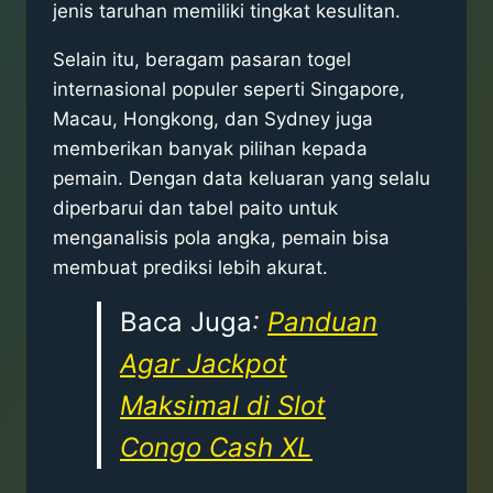
jenis taruhan memiliki tingkat kesulitan.
Selain itu, beragam pasaran togel
internasional populer seperti Singapore,
Macau, Hongkong, dan Sydney juga
memberikan banyak pilihan kepada
pemain. Dengan data keluaran yang selalu
diperbarui dan tabel paito untuk
menganalisis pola angka, pemain bisa
membuat prediksi lebih akurat.
Baca Juga
:
Panduan
Agar Jackpot
Maksimal di Slot
Congo Cash XL