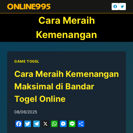
Skip
to
Cara Meraih
content
Kemenangan
GAME TOGEL
Cara Meraih Kemenangan
Maksimal di Bandar
Togel Online
08/06/2025
Facebook
Twitter
Telegram
X
WhatsApp
Messenger
Line
Share