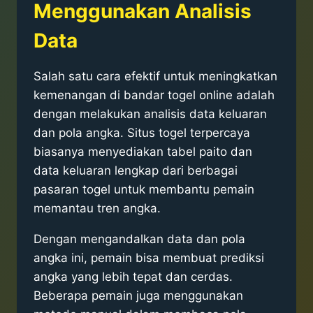
Menggunakan Analisis
Data
Salah satu cara efektif untuk meningkatkan
kemenangan di bandar togel online adalah
dengan melakukan analisis data keluaran
dan pola angka. Situs togel terpercaya
biasanya menyediakan tabel paito dan
data keluaran lengkap dari berbagai
pasaran togel untuk membantu pemain
memantau tren angka.
Dengan mengandalkan data dan pola
angka ini, pemain bisa membuat prediksi
angka yang lebih tepat dan cerdas.
Beberapa pemain juga menggunakan