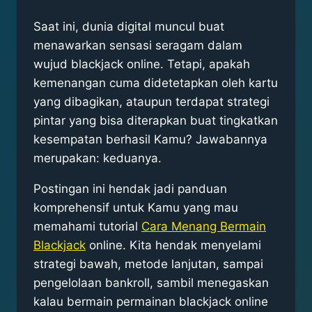
Saat ini, dunia digital muncul buat
menawarkan sensasi seragam dalam
wujud blackjack online. Tetapi, apakah
kemenangan cuma didetetapkan oleh kartu
yang dibagikan, ataupun terdapat strategi
pintar yang bisa diterapkan buat tingkatkan
kesempatan berhasil Kamu? Jawabannya
merupakan: keduanya.
Postingan ini hendak jadi panduan
komprehensif untuk Kamu yang mau
memahami tutorial
Cara Menang Bermain
Blackjack
online. Kita hendak menyelami
strategi bawah, metode lanjutan, sampai
pengelolaan bankroll, sambil menegaskan
kalau bermain permainan blackjack online