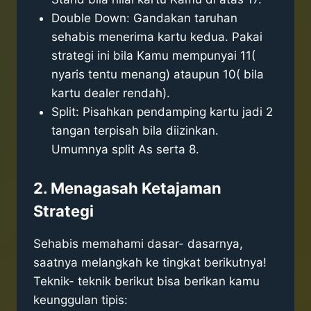
Double Down: Gandakan taruhan
sehabis menerima kartu kedua. Pakai
strategi ini bila Kamu mempunyai 11(
nyaris tentu menang) ataupun 10( bila
kartu dealer rendah).
Split: Pisahkan pendamping kartu jadi 2
tangan terpisah bila diizinkan.
Umumnya split As serta 8.
2. Menagasah Ketajaman
Strategi
Sehabis memahami dasar- dasarnya,
saatnya melangkah ke tingkat berikutnya!
Teknik- teknik berikut bisa berikan kamu
keunggulan tipis: