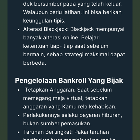
dek bersumber pada yang telah keluar.
Walaupun perlu latihan, ini bisa berikan
keunggulan tipis.
Alterasi Blackjack: Blackjack mempunyai
banyak alterasi online. Pelajari
ketentuan tiap- tiap saat sebelum
bermain, sebab strategi maksimal dapat
berbeda.
Pengelolaan Bankroll Yang Bijak
Tetapkan Anggaran: Saat sebelum
memegang meja virtual, tetapkan
anggaran yang Kamu rela kehabisan.
Perlakukannya selaku bayaran hiburan,
bukan sumber pemasukan.
Taruhan Bertingkat: Pakai taruhan