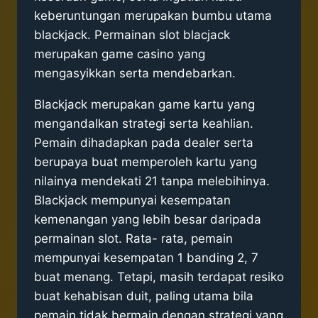
keberuntungan merupakan bumbu utama
blackjack. Permainan slot blacjack
merupakan game casino yang
mengasyikkan serta mendebarkan.
Blackjack merupakan game kartu yang
mengandalkan strategi serta keahlian.
Pemain dihadapkan pada dealer serta
berupaya buat memperoleh kartu yang
nilainya mendekati 21 tanpa melebihinya.
Blackjack mempunyai kesempatan
kemenangan yang lebih besar daripada
permainan slot. Rata- rata, pemain
mempunyai kesempatan 1 banding 2, 7
buat menang. Tetapi, masih terdapat resiko
buat kehabisan duit, paling utama bila
pemain tidak bermain dengan strategi yang