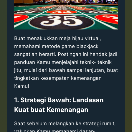
Buat menaklukkan meja hijau virtual,
memahami metode game blackjack
sangatlah berarti. Postingan ini hendak jadi
panduan Kamu menjelajahi teknik- teknik
jitu, mulai dari bawah sampai lanjutan, buat
tingkatkan kesempatan kemenangan
Kamu!
1. Strategi Bawah: Landasan
Kuat buat Kemenangan
Saat sebelum melangkah ke strategi rumit,
yakinkan Kamu memahami dasar-