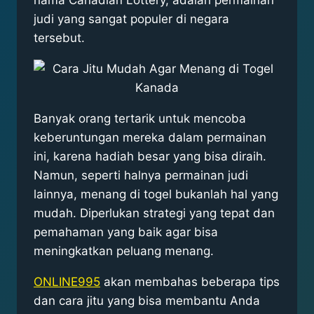
nama Canadian Lottery, adalah permainan
judi yang sangat populer di negara
tersebut.
Banyak orang tertarik untuk mencoba
keberuntungan mereka dalam permainan
ini, karena hadiah besar yang bisa diraih.
Namun, seperti halnya permainan judi
lainnya, menang di togel bukanlah hal yang
mudah. Diperlukan strategi yang tepat dan
pemahaman yang baik agar bisa
meningkatkan peluang menang.
ONLINE995
akan membahas beberapa tips
dan cara jitu yang bisa membantu Anda