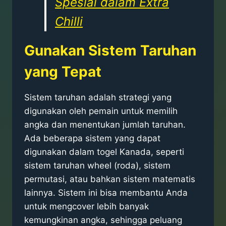
Spesial dalam Extra
Chilli
Gunakan Sistem Taruhan
yang Tepat
Sistem taruhan adalah strategi yang
digunakan oleh pemain untuk memilih
angka dan menentukan jumlah taruhan.
Ada beberapa sistem yang dapat
digunakan dalam togel Kanada, seperti
sistem taruhan wheel (roda), sistem
permutasi, atau bahkan sistem matematis
lainnya. Sistem ini bisa membantu Anda
untuk mengcover lebih banyak
kemungkinan angka, sehingga peluang