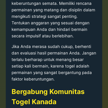
keberuntungan semata. Memiliki rencana
permainan yang matang dan disiplin dalam
mengikuti strategi sangat penting.
Tentukan anggaran yang sesuai dengan
kemampuan Anda dan hindari bermain
secara impulsif atau berlebihan.
Jika Anda merasa sudah cukup, berhenti
dan evaluasi hasil permainan Anda. Jangan
terlalu berharap untuk menang besar
setiap kali bermain, karena togel adalah
permainan yang sangat bergantung pada
faktor keberuntungan.
Bergabung Komunitas
Togel Kanada