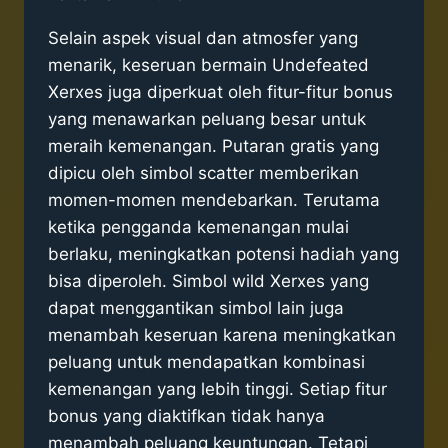
Selain aspek visual dan atmosfer yang
menarik, keseruan bermain Undefeated
Xerxes juga diperkuat oleh fitur-fitur bonus
yang menawarkan peluang besar untuk
meraih kemenangan. Putaran gratis yang
dipicu oleh simbol scatter memberikan
momen-momen mendebarkan. Terutama
ketika pengganda kemenangan mulai
berlaku, meningkatkan potensi hadiah yang
bisa diperoleh. Simbol wild Xerxes yang
dapat menggantikan simbol lain juga
menambah keseruan karena meningkatkan
peluang untuk mendapatkan kombinasi
kemenangan yang lebih tinggi. Setiap fitur
bonus yang diaktifkan tidak hanya
menambah peluang keuntungan. Tetapi