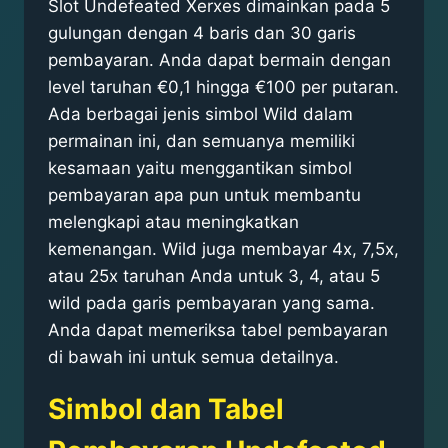
Slot Undefeated Xerxes dimainkan pada 5
gulungan dengan 4 baris dan 30 garis
pembayaran. Anda dapat bermain dengan
level taruhan €0,1 hingga €100 per putaran.
Ada berbagai jenis simbol Wild dalam
permainan ini, dan semuanya memiliki
kesamaan yaitu menggantikan simbol
pembayaran apa pun untuk membantu
melengkapi atau meningkatkan
kemenangan. Wild juga membayar 4x, 7,5x,
atau 25x taruhan Anda untuk 3, 4, atau 5
wild pada garis pembayaran yang sama.
Anda dapat memeriksa tabel pembayaran
di bawah ini untuk semua detailnya.
Simbol dan Tabel