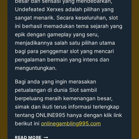
besar dan sensasi yang mendebarkan,
Undefeated Xerxes adalah pilihan yang
sangat menarik. Secara keseluruhan, slot
ini berhasil memadukan tema sejarah yang
epik dengan gameplay yang seru,
menjadikannya salah satu pilihan utama
bagi para penggemar slot yang mencari
pengalaman bermain yang intens dan
menguntungkan.
Bagi anda yang ingin merasakan
petualangan di dunia Slot sambil
berpeluang meraih kemenangan besar,
simak dan ikuti terus informasi terlengkap
tentang ONLINE995 hanya dengan klik link
berikut ini
onlinegambling995.com
UNDEFEATED
READ MORE