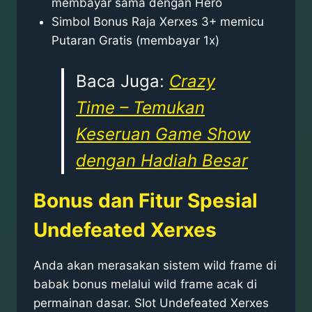
membayar sama dengan Hero
Simbol Bonus Raja Xerxes 3+ memicu
Putaran Gratis (membayar 1x)
Baca Juga:
Crazy
Time – Temukan
Keseruan Game Show
dengan Hadiah Besar
Bonus dan Fitur Spesial
Undefeated Xerxes
Anda akan merasakan sistem wild frame di
babak bonus melalui wild frame acak di
permainan dasar. Slot Undefeated Xerxes