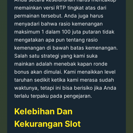
memainkan versi RTP tingkat atas dari
permainan tersebut. Anda juga harus
menyadari bahwa rasio kemenangan
maksimum 1 dalam 100 juta putaran tidak
mengatakan apa pun tentang rasio
kemenangan di bawah batas kemenangan.
Salah satu strategi yang kami suka
mainkan adalah menebak kapan ronde
bonus akan dimulai. Kami menaikkan level
taruhan sedikit ketika kami merasa sudah
waktunya, tetapi ini bisa berisiko jika Anda
terlalu terpaku pada pengejaran.
Kelebihan Dan
Kekurangan Slot