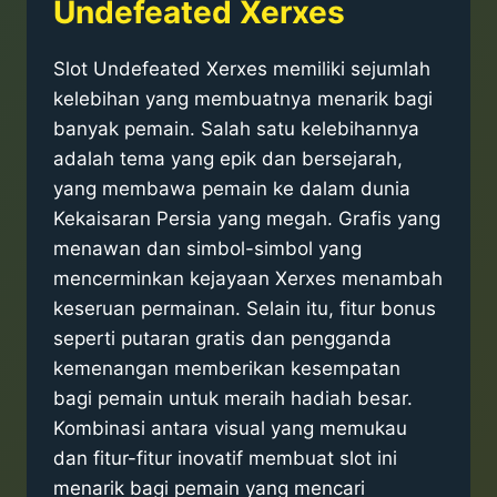
Undefeated Xerxes
Slot Undefeated Xerxes memiliki sejumlah
kelebihan yang membuatnya menarik bagi
banyak pemain. Salah satu kelebihannya
adalah tema yang epik dan bersejarah,
yang membawa pemain ke dalam dunia
Kekaisaran Persia yang megah. Grafis yang
menawan dan simbol-simbol yang
mencerminkan kejayaan Xerxes menambah
keseruan permainan. Selain itu, fitur bonus
seperti putaran gratis dan pengganda
kemenangan memberikan kesempatan
bagi pemain untuk meraih hadiah besar.
Kombinasi antara visual yang memukau
dan fitur-fitur inovatif membuat slot ini
menarik bagi pemain yang mencari