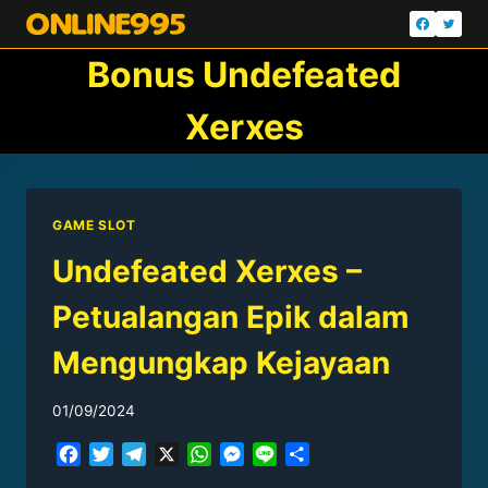
Skip
to
Bonus Undefeated
content
Xerxes
GAME SLOT
Undefeated Xerxes –
Petualangan Epik dalam
Mengungkap Kejayaan
01/09/2024
Facebook
Twitter
Telegram
X
WhatsApp
Messenger
Line
Share