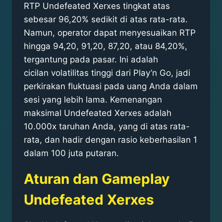
RTP Undefeated Xerxes tingkat atas
sebesar 96,20% sedikit di atas rata-rata.
Namun, operator dapat menyesuaikan RTP
hingga 94,20, 91,20, 87,20, atau 84,20%,
tergantung pada pasar. Ini adalah
cicilan volatilitas tinggi dari Play’n Go, jadi
perkirakan fluktuasi pada uang Anda dalam
sesi yang lebih lama. Kemenangan
maksimal Undefeated Xerxes adalah
10.000x taruhan Anda, yang di atas rata-
rata, dan hadir dengan rasio keberhasilan 1
dalam 100 juta putaran.
Aturan dan Gameplay
Undefeated Xerxes