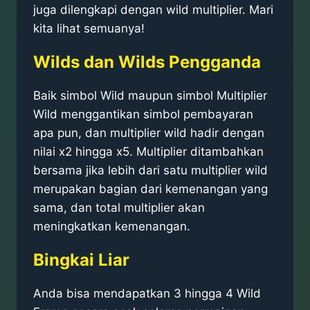
juga dilengkapi dengan wild multiplier. Mari
kita lihat semuanya!
Wilds dan Wilds Pengganda
Baik simbol Wild maupun simbol Multiplier
Wild menggantikan simbol pembayaran
apa pun, dan multiplier wild hadir dengan
nilai x2 hingga x5. Multiplier ditambahkan
bersama jika lebih dari satu multiplier wild
merupakan bagian dari kemenangan yang
sama, dan total multiplier akan
meningkatkan kemenangan.
Bingkai Liar
Anda bisa mendapatkan 3 hingga 4 Wild