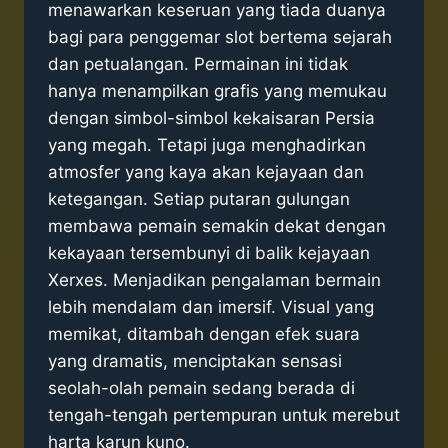
menawarkan keseruan yang tiada duanya
bagi para penggemar slot bertema sejarah
dan petualangan. Permainan ini tidak
hanya menampilkan grafis yang memukau
dengan simbol-simbol kekaisaran Persia
yang megah. Tetapi juga menghadirkan
atmosfer yang kaya akan kejayaan dan
ketegangan. Setiap putaran gulungan
membawa pemain semakin dekat dengan
kekayaan tersembunyi di balik kejayaan
Xerxes. Menjadikan pengalaman bermain
lebih mendalam dan imersif. Visual yang
memikat, ditambah dengan efek suara
yang dramatis, menciptakan sensasi
seolah-olah pemain sedang berada di
tengah-tengah pertempuran untuk merebut
harta karun kuno.