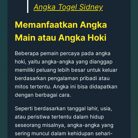
Angka Togel Sidney
Memanfaatkan Angka
Main atau Angka Hoki
Beberapa pemain percaya pada angka
hoki, yaitu angka-angka yang dianggap
memiliki peluang lebih besar untuk keluar
berdasarkan pengalaman pribadi atau
mitos tertentu. Angka ini bisa didapatkan
dengan berbagai cara.
Seperti berdasarkan tanggal lahir, usia,
atau peristiwa tertentu dalam hidup
seseorang misalnya, angka-angka yang
sering muncul dalam kehidupan sehari-