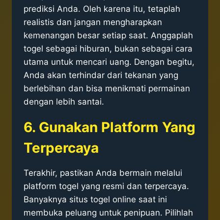
prediksi Anda. Oleh karena itu, tetaplah
realistis dan jangan mengharapkan
kemenangan besar setiap saat. Anggaplah
togel sebagai hiburan, bukan sebagai cara
utama untuk mencari uang. Dengan begitu,
Anda akan terhindar dari tekanan yang
berlebihan dan bisa menikmati permainan
dengan lebih santai.
6. Gunakan Platform Yang
Terpercaya
Terakhir, pastikan Anda bermain melalui
platform togel yang resmi dan terpercaya.
Banyaknya situs togel online saat ini
membuka peluang untuk penipuan. Pilihlah