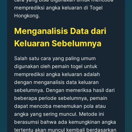
memprediksi angka keluaran di Togel
Hongkong.
Menganalisis Data dari
Keluaran Sebelumnya
Salah satu cara yang paling umum
digunakan oleh pemain togel untuk
memprediksi angka keluaran adalah
dengan menganalisis data keluaran
sebelumnya. Dengan memeriksa hasil dari
beberapa periode sebelumnya, pemain
dapat mencoba menemukan pola atau
angka yang sering muncul. Metode ini
berasumsi bahwa ada kemungkinan angka
tertentu akan muncul kembali berdasarkan