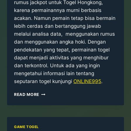
rumus jackpot untuk Togel Hongkong,
karena permainannya murni berbasis
acakan. Namun pemain tetap bisa bermain
lebih cerdas dan bertanggung jawab
melalui analisa data, menggunakan rumus
dan menggunakan angka hoki. Dengan
pendekatan yang tepat, permainan togel
dapat menjadi aktivitas yang menghibur
dan terkontrol. Untuk ada yang ingin
mengetahui informasi lain tentang
seputaran togel kunjungi
ONLINE995
.
TRIK
READ MORE
MENDAPATAKAN
ANGKA
AKURAT
DI
TOGEL
GAME TOGEL
HONGKONG