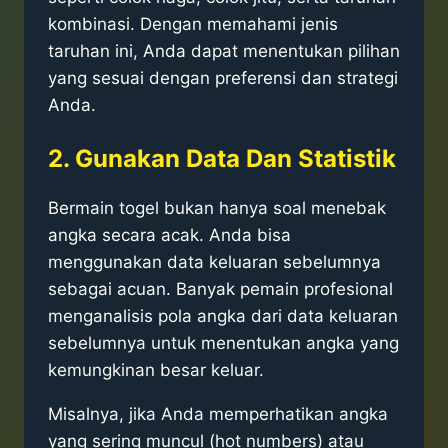
kombinasi. Dengan memahami jenis
taruhan ini, Anda dapat menentukan pilihan
yang sesuai dengan preferensi dan strategi
Anda.
2. Gunakan Data Dan Statistik
Bermain togel bukan hanya soal menebak
angka secara acak. Anda bisa
menggunakan data keluaran sebelumnya
sebagai acuan. Banyak pemain profesional
menganalisis pola angka dari data keluaran
sebelumnya untuk menentukan angka yang
kemungkinan besar keluar.
Misalnya, jika Anda memperhatikan angka
yang sering muncul (hot numbers) atau