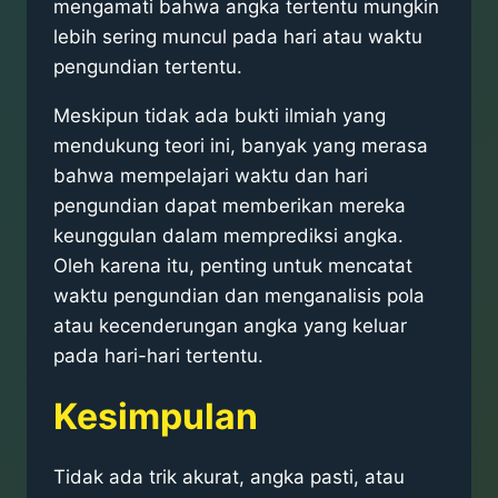
mengamati bahwa angka tertentu mungkin
lebih sering muncul pada hari atau waktu
pengundian tertentu.
Meskipun tidak ada bukti ilmiah yang
mendukung teori ini, banyak yang merasa
bahwa mempelajari waktu dan hari
pengundian dapat memberikan mereka
keunggulan dalam memprediksi angka.
Oleh karena itu, penting untuk mencatat
waktu pengundian dan menganalisis pola
atau kecenderungan angka yang keluar
pada hari-hari tertentu.
Kesimpulan
Tidak ada trik akurat, angka pasti, atau