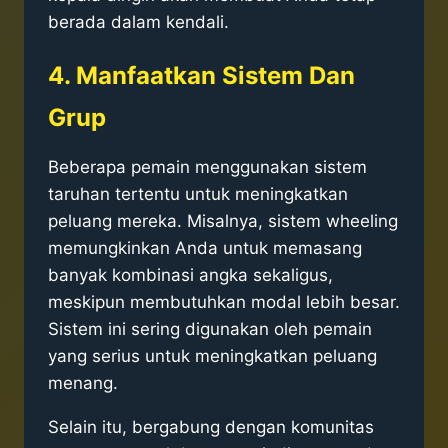
berada dalam kendali.
4. Manfaatkan Sistem Dan
Grup
Beberapa pemain menggunakan sistem
taruhan tertentu untuk meningkatkan
peluang mereka. Misalnya, sistem wheeling
memungkinkan Anda untuk memasang
banyak kombinasi angka sekaligus,
meskipun membutuhkan modal lebih besar.
Sistem ini sering digunakan oleh pemain
yang serius untuk meningkatkan peluang
menang.
Selain itu, bergabung dengan komunitas