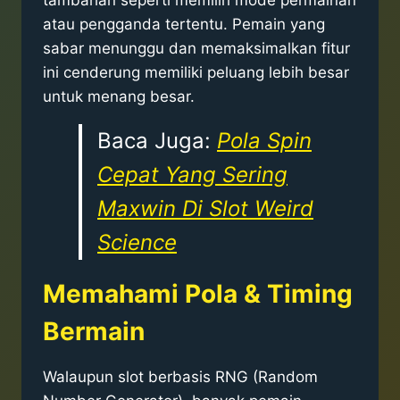
tambahan seperti memilih mode permainan
atau pengganda tertentu. Pemain yang
sabar menunggu dan memaksimalkan fitur
ini cenderung memiliki peluang lebih besar
untuk menang besar.
Baca Juga:
Pola Spin
Cepat Yang Sering
Maxwin Di Slot Weird
Science
Memahami Pola & Timing
Bermain
Walaupun slot berbasis RNG (Random