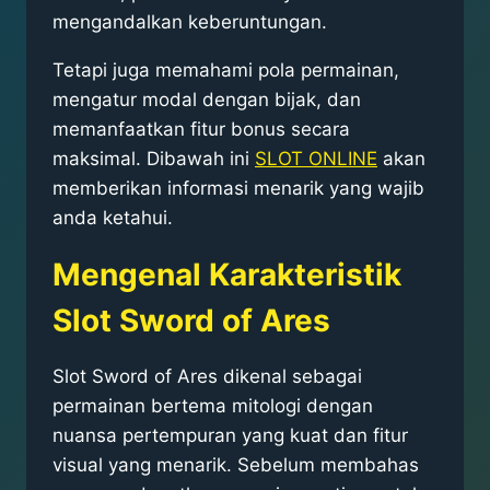
mengandalkan keberuntungan.
Tetapi juga memahami pola permainan,
mengatur modal dengan bijak, dan
memanfaatkan fitur bonus secara
maksimal. Dibawah ini
SLOT ONLINE
akan
memberikan informasi menarik yang wajib
anda ketahui.
Mengenal Karakteristik
Slot Sword of Ares
Slot Sword of Ares dikenal sebagai
permainan bertema mitologi dengan
nuansa pertempuran yang kuat dan fitur
visual yang menarik. Sebelum membahas