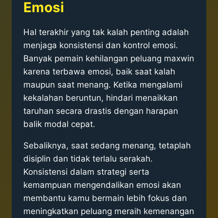
Emosi
Hal terakhir yang tak kalah penting adalah
menjaga konsistensi dan kontrol emosi.
Banyak pemain kehilangan peluang maxwin
karena terbawa emosi, baik saat kalah
maupun saat menang. Ketika mengalami
kekalahan beruntun, hindari menaikkan
taruhan secara drastis dengan harapan
balik modal cepat.
Sebaliknya, saat sedang menang, tetaplah
disiplin dan tidak terlalu serakah.
Konsistensi dalam strategi serta
kemampuan mengendalikan emosi akan
membantu kamu bermain lebih fokus dan
meningkatkan peluang meraih kemenangan