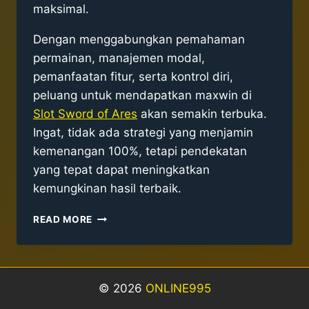
maksimal.
Dengan menggabungkan pemahaman
permainan, manajemen modal,
pemanfaatan fitur, serta kontrol diri,
peluang untuk mendapatkan maxwin di
Slot Sword of Ares
akan semakin terbuka.
Ingat, tidak ada strategi yang menjamin
kemenangan 100%, tetapi pendekatan
yang tepat dapat meningkatkan
kemungkinan hasil terbaik.
CARA
READ MORE
DAPAT
MAXWIN
BERMAIN
DI
© 2026
ONLINE995
SLOT
SWORD