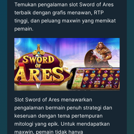
Temukan pengalaman slot Sword of Ares
terbaik dengan grafis menawan, RTP
tinggi, dan peluang maxwin yang memikat
pemain.
Slot Sword of Ares menawarkan
pengalaman bermain penuh strategi dan
keseruan dengan tema pertempuran
mitologi yang epik. Untuk mendapatkan
maxwin, pemain tidak hanya