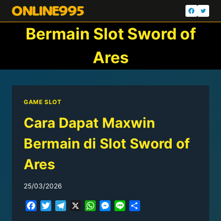
Skip
to
Bermain Slot Sword of
content
Ares
GAME SLOT
Cara Dapat Maxwin
Bermain di Slot Sword of
Ares
25/03/2026
Facebook
Twitter
Telegram
X
WhatsApp
Messenger
Line
Share