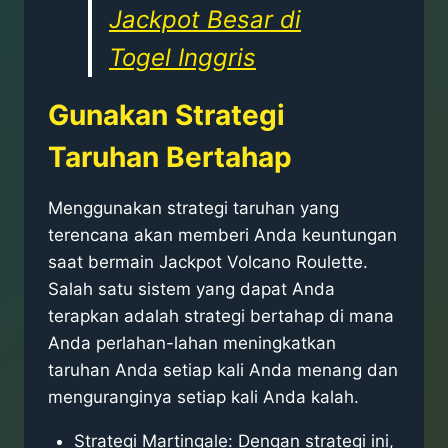
Jackpot Besar di
Togel Inggris
Gunakan Strategi
Taruhan Bertahap
Menggunakan strategi taruhan yang
terencana akan memberi Anda keuntungan
saat bermain Jackpot Volcano Roulette.
Salah satu sistem yang dapat Anda
terapkan adalah strategi bertahap di mana
Anda perlahan-lahan meningkatkan
taruhan Anda setiap kali Anda menang dan
menguranginya setiap kali Anda kalah.
Strategi Martingale: Dengan strategi ini,