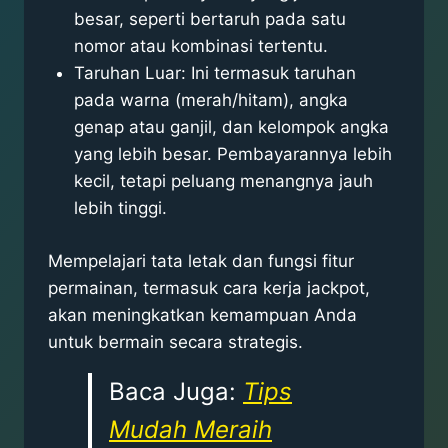
besar, seperti bertaruh pada satu
nomor atau kombinasi tertentu.
Taruhan Luar: Ini termasuk taruhan
pada warna (merah/hitam), angka
genap atau ganjil, dan kelompok angka
yang lebih besar. Pembayarannya lebih
kecil, tetapi peluang menangnya jauh
lebih tinggi.
Mempelajari tata letak dan fungsi fitur
permainan, termasuk cara kerja jackpot,
akan meningkatkan kemampuan Anda
untuk bermain secara strategis.
Baca Juga:
Tips
Mudah Meraih