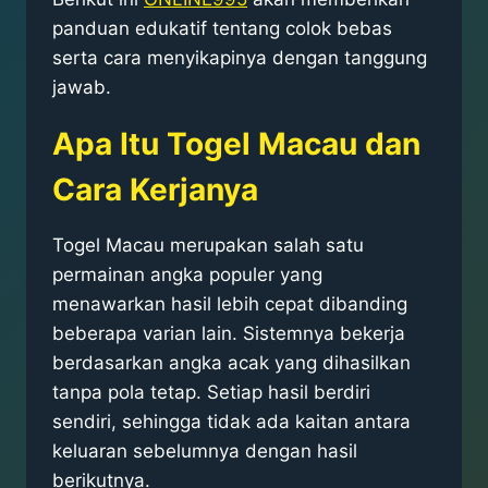
panduan edukatif tentang colok bebas
serta cara menyikapinya dengan tanggung
jawab.
Apa Itu Togel Macau dan
Cara Kerjanya
Togel Macau merupakan salah satu
permainan angka populer yang
menawarkan hasil lebih cepat dibanding
beberapa varian lain. Sistemnya bekerja
berdasarkan angka acak yang dihasilkan
tanpa pola tetap. Setiap hasil berdiri
sendiri, sehingga tidak ada kaitan antara
keluaran sebelumnya dengan hasil
berikutnya.