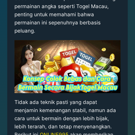
permainan angka seperti Togel Macau,
penting untuk memahami bahwa
permainan ini sepenuhnya berbasis
peluang.
Tidak ada teknik pasti yang dapat
menjamin kemenangan stabil, namun ada
cara untuk bermain dengan lebih bijak,
lebih terarah, dan tetap menyenangkan.
Berikut ini
ONLINE995
akan memberikan