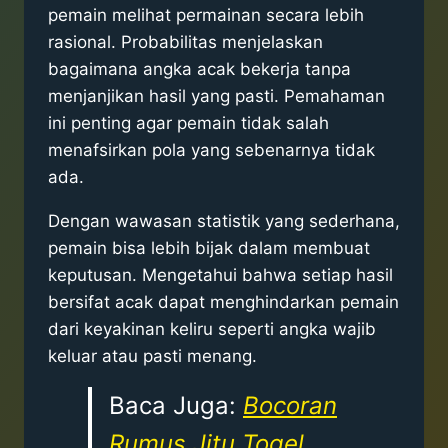
pemain melihat permainan secara lebih
rasional. Probabilitas menjelaskan
bagaimana angka acak bekerja tanpa
menjanjikan hasil yang pasti. Pemahaman
ini penting agar pemain tidak salah
menafsirkan pola yang sebenarnya tidak
ada.
Dengan wawasan statistik yang sederhana,
pemain bisa lebih bijak dalam membuat
keputusan. Mengetahui bahwa setiap hasil
bersifat acak dapat menghindarkan pemain
dari keyakinan keliru seperti angka wajib
keluar atau pasti menang.
Baca Juga:
Bocoran
Rumus Jitu Togel