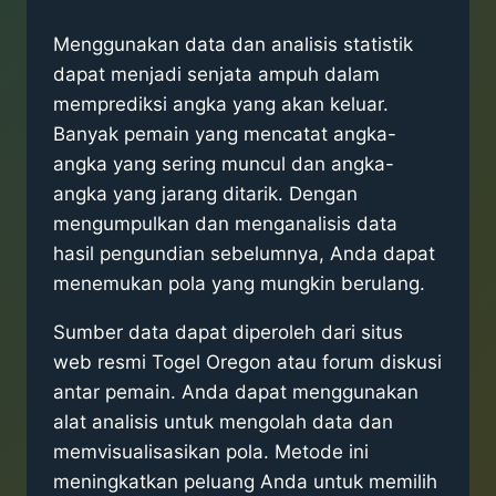
Menggunakan data dan analisis statistik
dapat menjadi senjata ampuh dalam
memprediksi angka yang akan keluar.
Banyak pemain yang mencatat angka-
angka yang sering muncul dan angka-
angka yang jarang ditarik. Dengan
mengumpulkan dan menganalisis data
hasil pengundian sebelumnya, Anda dapat
menemukan pola yang mungkin berulang.
Sumber data dapat diperoleh dari situs
web resmi Togel Oregon atau forum diskusi
antar pemain. Anda dapat menggunakan
alat analisis untuk mengolah data dan
memvisualisasikan pola. Metode ini
meningkatkan peluang Anda untuk memilih