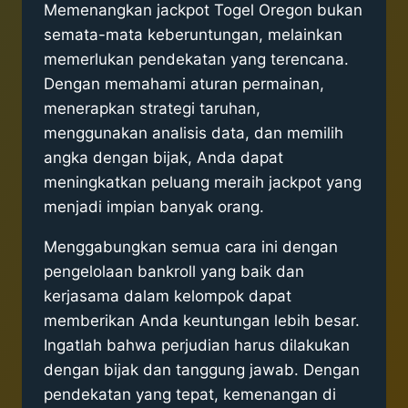
Memenangkan jackpot Togel Oregon bukan
semata-mata keberuntungan, melainkan
memerlukan pendekatan yang terencana. ​
Dengan memahami aturan permainan,
menerapkan strategi taruhan,
menggunakan analisis data, dan memilih
angka dengan bijak, Anda dapat
meningkatkan peluang meraih jackpot yang
menjadi impian banyak orang.​
Menggabungkan semua cara ini dengan
pengelolaan bankroll yang baik dan
kerjasama dalam kelompok dapat
memberikan Anda keuntungan lebih besar.
Ingatlah bahwa perjudian harus dilakukan
dengan bijak dan tanggung jawab. Dengan
pendekatan yang tepat, kemenangan di