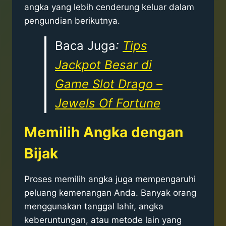
angka yang lebih cenderung keluar dalam
pengundian berikutnya.
Baca Juga
:
Tips
Jackpot Besar di
Game Slot Drago –
Jewels Of Fortune
Memilih Angka dengan
Bijak
Proses memilih angka juga mempengaruhi
peluang kemenangan Anda. Banyak orang
menggunakan tanggal lahir, angka
keberuntungan, atau metode lain yang