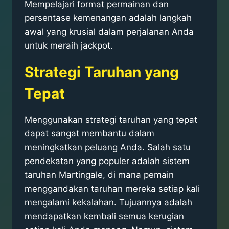
Mempelajari format permainan dan
persentase kemenangan adalah langkah
awal yang krusial dalam perjalanan Anda
untuk meraih jackpot.
Strategi Taruhan yang
Tepat
Menggunakan strategi taruhan yang tepat
dapat sangat membantu dalam
meningkatkan peluang Anda. Salah satu
pendekatan yang populer adalah sistem
taruhan Martingale, di mana pemain
menggandakan taruhan mereka setiap kali
mengalami kekalahan. Tujuannya adalah
mendapatkan kembali semua kerugian