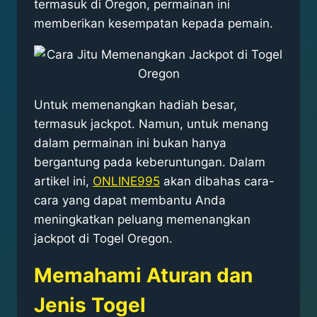
termasuk di Oregon, permainan ini
memberikan kesempatan kepada pemain.
Untuk memenangkan hadiah besar,
termasuk jackpot. Namun, untuk menang
dalam permainan ini bukan hanya
bergantung pada keberuntungan. Dalam
artikel ini,
ONLINE995
akan dibahas cara-
cara yang dapat membantu Anda
meningkatkan peluang memenangkan
jackpot di Togel Oregon.
Memahami Aturan dan
Jenis Togel