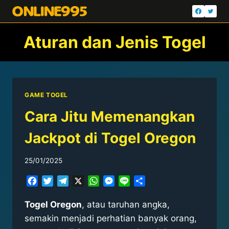
Skip
to
content
Aturan dan Jenis Togel
GAME TOGEL
Cara Jitu Memenangkan
Jackpot di Togel Oregon
25/01/2025
Facebook
Twitter
Telegram
X
WhatsApp
Messenger
Line
Share
Togel Oregon
, atau taruhan angka,
semakin menjadi perhatian banyak orang,