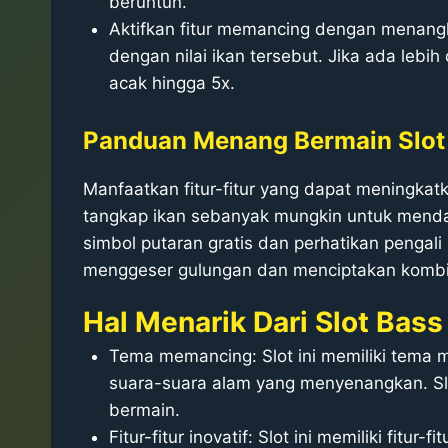
beruntun.
Aktifkan fitur memancing dengan menang
dengan nilai ikan tersebut. Jika ada leb
acak hingga 5x.
Panduan Menang Bermain Slot
Manfaatkan fitur-fitur yang dapat meningkatk
tangkap ikan sebanyak mungkin untuk menda
simbol putaran gratis dan perhatikan penga
menggeser gulungan dan menciptakan kombin
Hal Menarik Dari Slot Bass
Tema memancing: Slot ini memiliki tem
suara-suara alam yang menyenangkan. Slot
bermain.
Fitur-fitur inovatif: Slot ini memiliki fi