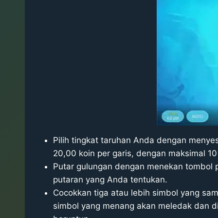
Pilih tingkat taruhan Anda dengan menyes
20,00 koin per garis, dengan maksimal 10
Putar gulungan dengan menekan tombol pu
putaran yang Anda tentukan.
Cocokkan tiga atau lebih simbol yang sa
simbol yang menang akan meledak dan dig