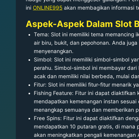
ini
ONLINE995
akan membagikan informasi te
Aspek-Aspek Dalam Slot 
Tema: Slot ini memiliki tema memancing 
air biru, bukit, dan pepohonan. Anda jug
menyenangkan.
Simbol: Slot ini memiliki simbol-simbol ya
perahu. Simbol-simbol ini membayar dari k
acak dan memiliki nilai berbeda, mulai da
Fitur: Slot ini memiliki fitur-fitur menar
Fishing Feature: Fitur ini dapat diaktifk
mendapatkan kemenangan instan sesuai den
menangkap semuanya dan memberikan pen
Free Spins: Fitur ini dapat diaktifkan de
mendapatkan 10 putaran gratis, di mana 
akan meningkatkan pengali kemenangan 