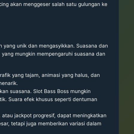
ncing akan menggeser salah satu gulungan ke
 yang unik dan mengasyikkan. Suasana dan
en yang mungkin mempengaruhi suasana dan
afik yang tajam, animasi yang halus, dan
enarik.
kan suasana. Slot Bass Boss mungkin
tik. Suara efek khusus seperti dentuman
f, atau jackpot progresif, dapat meningkatkan
r, tetapi juga memberikan variasi dalam