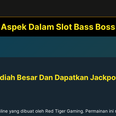
Aspek Dalam Slot Bass Boss
diah Besar Dan Dapatkan Jackpot
ine yang dibuat oleh Red Tiger Gaming. Permainan ini