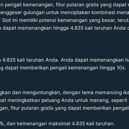
 pengali kemenangan, fitur putaran gratis yang dapa
enggeser gulungan untuk menciptakan kombinasi menan
Slot ini memiliki potensi kemenangan yang besar, teru
nda dapat memenangkan hingga 4.835 kali taruhan Anda 
h 4.835 kali taruhan Anda. Anda dapat memenangkan had
yang dapat memberikan pengali kemenangan hingga 10x.
ngkan dan menguntungkan, dengan tema memancing ika
ng dapat meningkatkan peluang Anda untuk menang, seper
n, fitur putaran gratis yang dapat memberikan pengal
95,7%, dan kemenangan maksimal 4.835 kali taruhan.