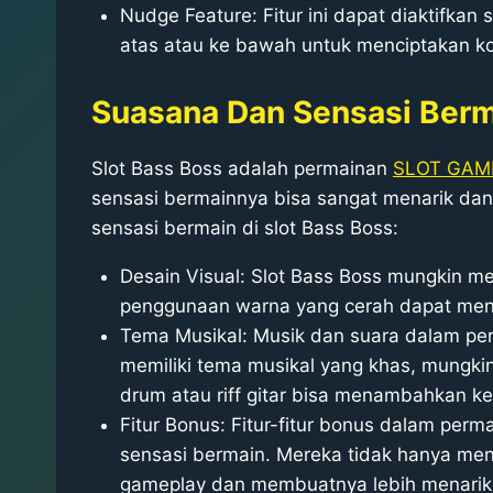
Nudge Feature: Fitur ini dapat diaktifka
atas atau ke bawah untuk menciptakan ko
Suasana Dan Sensasi Berm
Slot Bass Boss adalah permainan
SLOT GA
sensasi bermainnya bisa sangat menarik da
sensasi bermain di slot Bass Boss:
Desain Visual: Slot Bass Boss mungkin me
penggunaan warna yang cerah dapat men
Tema Musikal: Musik dan suara dalam pe
memiliki tema musikal yang khas, mungkin
drum atau riff gitar bisa menambahkan k
Fitur Bonus: Fitur-fitur bonus dalam perma
sensasi bermain. Mereka tidak hanya me
gameplay dan membuatnya lebih menarik