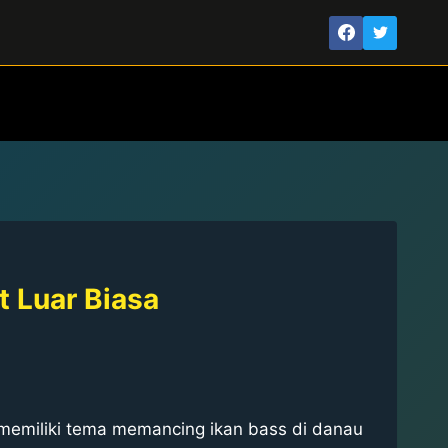
 Luar Biasa
 memiliki tema memancing ikan bass di danau