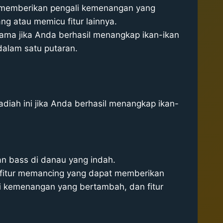
t memberikan pengali kemenangan yang
g atau memicu fitur lainnya.
tama jika Anda berhasil menangkap ikan-ikan
dalam satu putaran.
iah ini jika Anda berhasil menangkap ikan-
n bass di danau yang indah.
ti fitur memancing yang dapat memberikan
i kemenangan yang bertambah, dan fitur