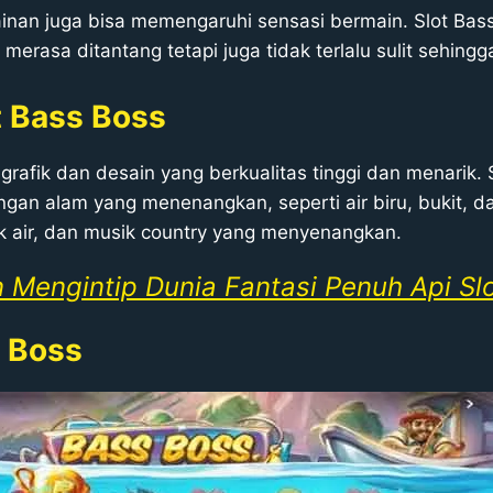
mainan juga bisa memengaruhi sensasi bermain. Slot B
merasa ditantang tetapi juga tidak terlalu sulit sehin
t Bass Boss
 grafik dan desain yang berkualitas tinggi dan menarik
n alam yang menenangkan, seperti air biru, bukit, dan
ik air, dan musik country yang menyenangkan.
Mengintip Dunia Fantasi Penuh Api Slo
 Boss