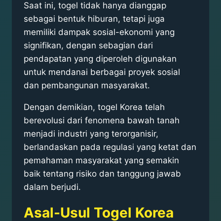
Saat ini, togel tidak hanya dianggap
sebagai bentuk hiburan, tetapi juga
memiliki dampak sosial-ekonomi yang
signifikan, dengan sebagian dari
pendapatan yang diperoleh digunakan
untuk mendanai berbagai proyek sosial
dan pembangunan masyarakat.
Dengan demikian, togel Korea telah
berevolusi dari fenomena bawah tanah
menjadi industri yang terorganisir,
berlandaskan pada regulasi yang ketat dan
pemahaman masyarakat yang semakin
baik tentang risiko dan tanggung jawab
dalam berjudi.
Asal-Usul Togel Korea