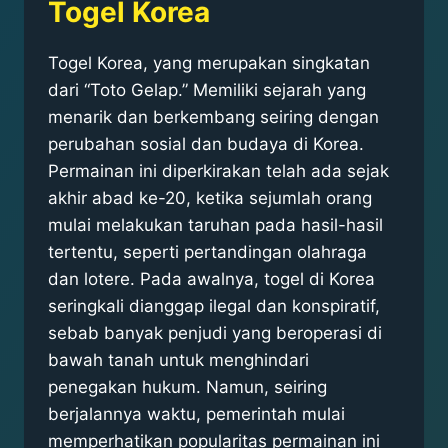
Togel Korea
Togel Korea, yang merupakan singkatan
dari “Toto Gelap.” Memiliki sejarah yang
menarik dan berkembang seiring dengan
perubahan sosial dan budaya di Korea.
Permainan ini diperkirakan telah ada sejak
akhir abad ke-20, ketika sejumlah orang
mulai melakukan taruhan pada hasil-hasil
tertentu, seperti pertandingan olahraga
dan lotere. Pada awalnya, togel di Korea
seringkali dianggap ilegal dan konspiratif,
sebab banyak penjudi yang beroperasi di
bawah tanah untuk menghindari
penegakan hukum. Namun, seiring
berjalannya waktu, pemerintah mulai
memperhatikan popularitas permainan ini