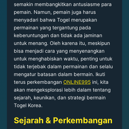
semakin membangkitkan antusiasme para
pemain. Namun, pemain juga harus
menyadari bahwa Togel merupakan
permainan yang tergantung pada
keberuntungan dan tidak ada jaminan
untuk menang. Oleh karena itu, meskipun
bisa menjadi cara yang menyenangkan
untuk menghabiskan waktu, penting untuk
tidak terjebak dalam permainan dan selalu
mengatur batasan dalam bermain. Ikuti
terus perkembangan
ONLINE995
ini, kita
akan mengeksplorasi lebih dalam tentang
sejarah, keunikan, dan strategi bermain
Togel Korea.
Sejarah & Perkembangan