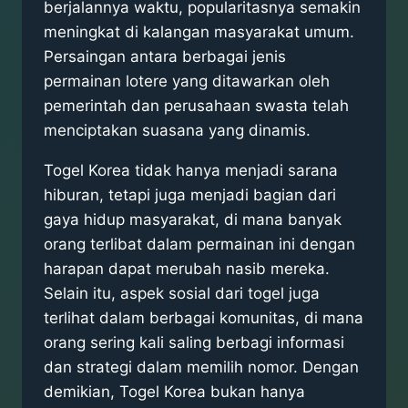
berjalannya waktu, popularitasnya semakin
meningkat di kalangan masyarakat umum.
Persaingan antara berbagai jenis
permainan lotere yang ditawarkan oleh
pemerintah dan perusahaan swasta telah
menciptakan suasana yang dinamis.
Togel Korea tidak hanya menjadi sarana
hiburan, tetapi juga menjadi bagian dari
gaya hidup masyarakat, di mana banyak
orang terlibat dalam permainan ini dengan
harapan dapat merubah nasib mereka.
Selain itu, aspek sosial dari togel juga
terlihat dalam berbagai komunitas, di mana
orang sering kali saling berbagi informasi
dan strategi dalam memilih nomor. Dengan
demikian, Togel Korea bukan hanya