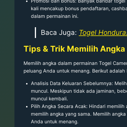
Promosi dan Bonus: Banyak bandar togel 
kali mencakup bonus pendaftaran, cash
dalam permainan ini.
Baca Juga:
Togel Hondura
Tips & Trik Memilih Angk
Memilih angka dalam permainan Togel Camero
peluang Anda untuk menang. Berikut adalah 
Analisis Data Keluaran Sebelumnya: Meli
muncul. Meskipun tidak ada jaminan, beb
muncul kembali.
Pilih Angka Secara Acak: Hindari memilih
memilih angka yang sama. Memilih angk
Anda untuk menang.