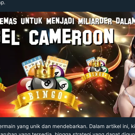
ap.
in yang unik dan mendebarkan. Dalam artikel ini, kit
is taruhan yang tersedia, hingga strategi yang dapat d