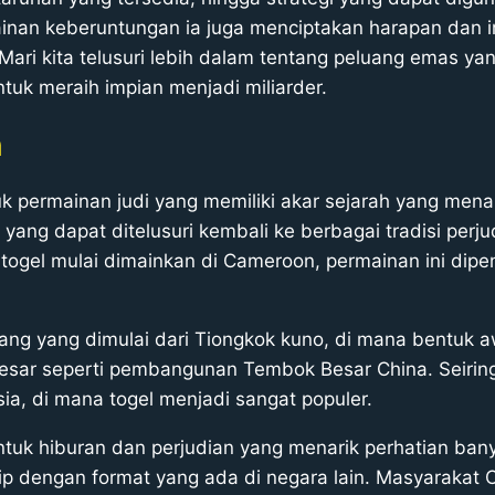
nan keberuntungan ia juga menciptakan harapan dan im
Mari kita telusuri lebih dalam tentang peluang emas y
k meraih impian menjadi miliarder.
n
 permainan judi yang memiliki akar sejarah yang mena
ul yang dapat ditelusuri kembali ke berbagai tradisi perj
togel mulai dimainkan di Cameroon, permainan ini dipe
njang yang dimulai dari Tiongkok kuno, di mana bentuk 
sar seperti pembangunan Tembok Besar China. Seiring
ia, di mana togel menjadi sangat populer.
tuk hiburan dan perjudian yang menarik perhatian banya
rip dengan format yang ada di negara lain. Masyarak