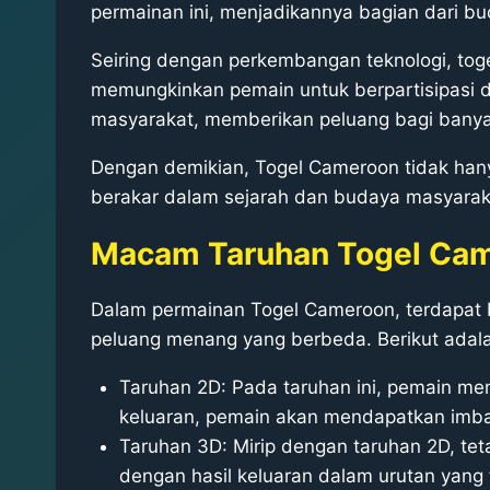
permainan ini, menjadikannya bagian dari bud
Seiring dengan perkembangan teknologi, tog
memungkinkan pemain untuk berpartisipasi d
masyarakat, memberikan peluang bagi bany
Dengan demikian, Togel Cameroon tidak hanya
berakar dalam sejarah dan budaya masyarak
Macam Taruhan Togel Ca
Dalam permainan Togel Cameroon, terdapat b
peluang menang yang berbeda. Berikut ada
Taruhan 2D: Pada taruhan ini, pemain memi
keluaran, pemain akan mendapatkan imbala
Taruhan 3D: Mirip dengan taruhan 2D, tet
dengan hasil keluaran dalam urutan yang 