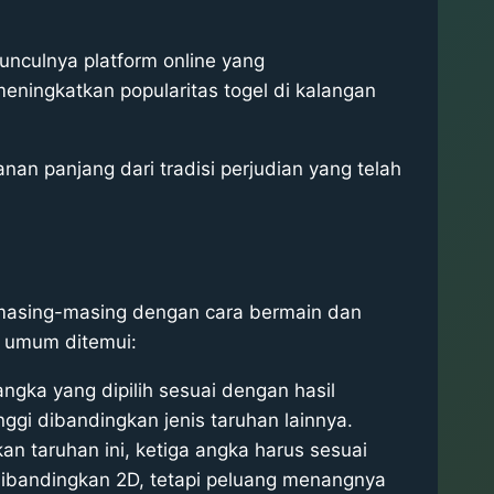
unculnya platform online yang
ningkatkan popularitas togel di kalangan
an panjang dari tradisi perjudian yang telah
, masing-masing dengan cara bermain dan
 umum ditemui:
ngka yang dipilih sesuai dengan hasil
gi dibandingkan jenis taruhan lainnya.
n taruhan ini, ketiga angka harus sesuai
 dibandingkan 2D, tetapi peluang menangnya