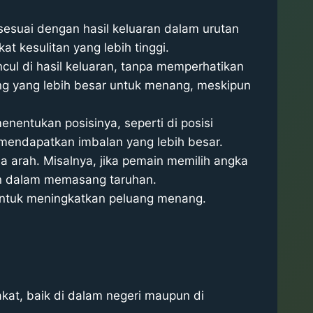
esuai dengan hasil keluaran dalam urutan
t kesulitan yang lebih tinggi.
cul di hasil keluaran, tanpa memperhatikan
ng yang lebih besar untuk menang, meskipun
nentukan posisinya, seperti di posisi
n mendapatkan imbalan yang lebih besar.
 arah. Misalnya, jika pemain memilih angka
han dalam memasang taruhan.
untuk meningkatkan peluang menang.
kat, baik di dalam negeri maupun di