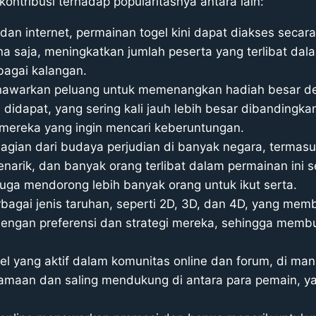
ontribusi terhadap popularitasnya antara lain:
dan internet, permainan togel kini dapat diakses secar
 saja, meningkatkan jumlah peserta yang terlibat dala
bagai kalangan.
awarkan peluang untuk memenangkan hadiah besar deng
 didapat, yang sering kali jauh lebih besar dibandingk
i mereka yang ingin mencari keberuntungan.
bagian dari budaya perjudian di banyak negara, termasu
rik, dan banyak orang terlibat dalam permainan ini seba
uga mendorong lebih banyak orang untuk ikut serta.
agai jenis taruhan, seperti 2D, 3D, dan 4D, yang memb
dengan preferensi dan strategi mereka, sehingga membu
 yang aktif dalam komunitas online dan forum, di mana
amaan dan saling mendukung di antara para pemain, y