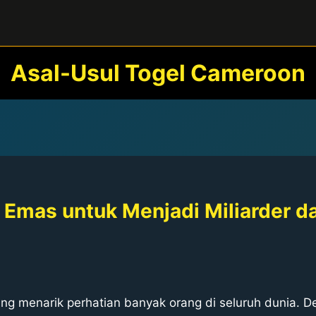
Asal-Usul Togel Cameroon
 Emas untuk Menjadi Miliarder d
ang menarik perhatian banyak orang di seluruh dunia. 