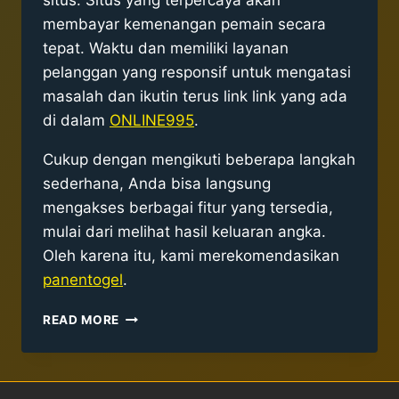
situs. Situs yang terpercaya akan
membayar kemenangan pemain secara
tepat. Waktu dan memiliki layanan
pelanggan yang responsif untuk mengatasi
masalah dan ikutin terus link link yang ada
di dalam
ONLINE995
.
Cukup dengan mengikuti beberapa langkah
sederhana, Anda bisa langsung
mengakses berbagai fitur yang tersedia,
mulai dari melihat hasil keluaran angka.
Oleh karena itu, kami merekomendasikan
panentogel
.
MENINGKATKAN
READ MORE
PELUANG
MENANG
TOGEL
IRAK