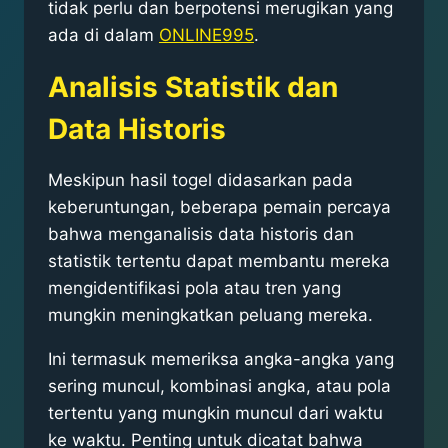
tidak perlu dan berpotensi merugikan yang
ada di dalam
ONLINE995
.
Analisis Statistik dan
Data Historis
Meskipun hasil togel didasarkan pada
keberuntungan, beberapa pemain percaya
bahwa menganalisis data historis dan
statistik tertentu dapat membantu mereka
mengidentifikasi pola atau tren yang
mungkin meningkatkan peluang mereka.
Ini termasuk memeriksa angka-angka yang
sering muncul, kombinasi angka, atau pola
tertentu yang mungkin muncul dari waktu
ke waktu. Penting untuk dicatat bahwa